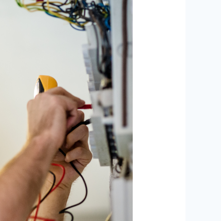
كهربائي
منازل
ببيشة