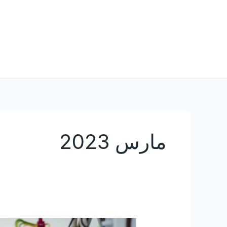
خطي
لى
لمحتوى
مارس 2023
فني