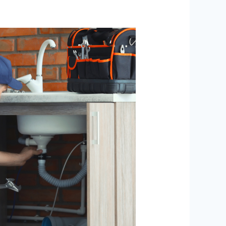
أفضل
فني
سباك
ببيشة