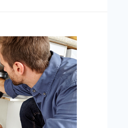
خدمات
فني
سباك
ببيشة