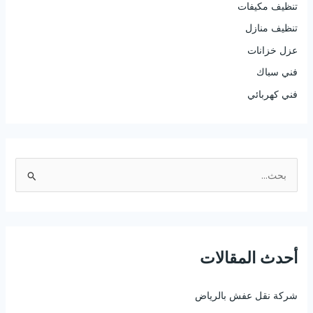
تنظيف مكيفات
تنظيف منازل
عزل خزانات
فني سباك
فني كهربائي
ا
ل
ب
ح
أحدث المقالات
ث
ع
شركة نقل عفش بالرياض
ن