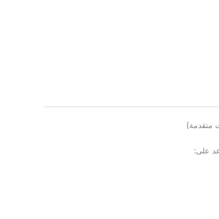
 متقدمة)
د على: